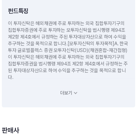
펀드특징
이 투자신탁은 해외채권에 주로 투자하는 외국 집합투자기구의
집합투자증권에 주로 투자하는 모투자신탁을 법시행령 제94조
제2항 제4호에서 규정하는 주된 투자대상자산으로 하여 수익을
추구하는 것을 목적으로 합니다.[모투자신탁의 투자목적]A. 한국
투자 글로벌플렉스 증권 모투자신탁(USD)(채권혼합-재간접형)
이 투자신탁은 해외채권에 주로 투자하는 외국 집합투자기구의
집합투자증권을 법시행령 제94조 제2항 제4호에서 규정하는 주
된 투자대상자산으로 하여 수익을 추구하는 것을 목적으로 합니
다.
더보기
운용전략
(1) 기본운용전략- 모투자신탁의 수익증권에 투자신탁재산의 대
부분을 투자할 계획입니다.- 단기대출 및 금융기관에의 예치 등
유동성자산에의 투자는 투자신탁재산의 10%이하 범위내에서 운
판매사
용할 계획입니다.(2) 환위험 관리 전략- 이 투자신탁은 환율변동
으로 인한 투자신탁재산의 위험을 방지하기 위하여 미달러(US