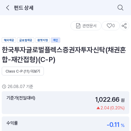
펀드 상세
로그인을 해주세요.
통합 검색
구성종목 검색
관련문서
0
해외채권
글로벌채권
환헷지형
개인
한국투자글로벌플렉스증권자투자신탁(채권혼
합-재간접형)(C-P)
Class C-P (11) 더보기
추천 메뉴
ETF 랭킹
ETF 분배금 Check
26.08.07 기준
이벤트
DIY 포트 관리
기준가(전일대비)
1,022.66
원
2.04 (0.20%)
포트래빗
월배당 · 모으기 · 포트래빗 관리
수익률
-0.11
월배당 포트
%
ETF상품
ETF검색 · 상품비교 · 분배금
연금/ISA 포트