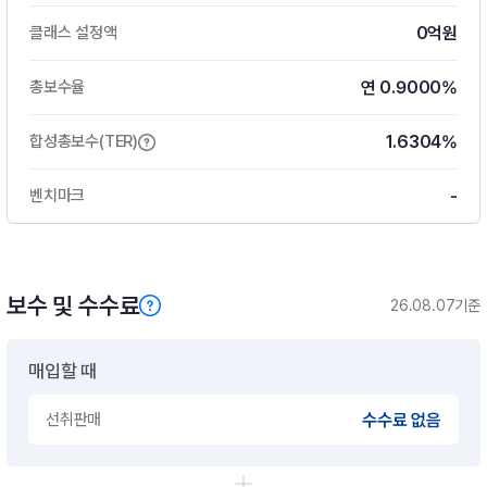
0억원
클래스 설정액
연 0.9000%
총보수율
1.6304%
합성총보수(TER)
-
벤치마크
보수 및 수수료
26.08.07기준
매입할 때
선취판매
수수료 없음