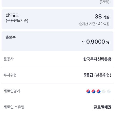
(1개월)
증여 솔루션
국내 ETF 검색
포트래빗 관리
펀드규모
38
ETF트렌드
ETF 랭킹 · ETF 찾기 · 종목찾기
미국 ETF 검색
억원
(운용펀드기준)
ETF 비교
순자산 기준 : 42 억원
ETF 랭킹
ETF 분배금 Check
펀드상품
펀드 상품 검색 · 상품 비교
종목으로 찾기
연금 ETF 검색
총보수
미국ETF테마
0.9000
연
%
펀드 검색
투자정보
ETF 처음투자 · 뉴스
펀드 비교
연금 펀드 검색
한국투자신탁운용
운용사
투자 라이브러리
DIY 포트폴리오
내맘대로 만들기 · DIY 포트 관리
ETF 처음투자
5등급
(낮은위험)
투자위험
내맘대로 만들기
고객라운지
이벤트 · 공지사항 · FAQ · 문의사항
DIY 포트 관리
제로인평가
이벤트
공지사항
FAQ
글로벌채권
제로인 소유형
문의사항