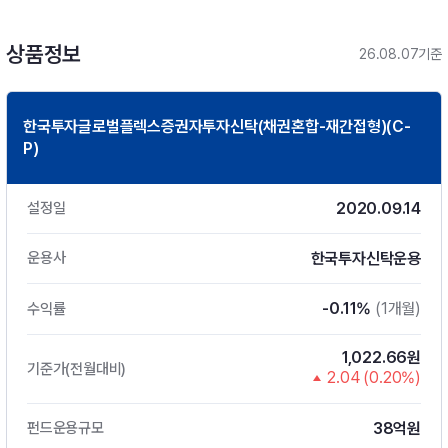
상품정보
26.08.07기준
한국투자글로벌플렉스증권자투자신탁(채권혼합-재간접형)(C-
P)
2020.09.14
설정일
한국투자신탁운용
운용사
-0.11%
(1개월)
수익률
1,022.66원
기준가(전월대비)
2.04 (0.20%)
38억원
펀드운용규모