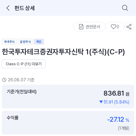
펀드 상세
로그인을 해주세요.
통합 검색
구성종목 검색
관련문서
0
국내주식
일반주식
개인
한국투자테크증권자투자신탁 1(주식)(C-P)
Class C-P (11) 더보기
추천 메뉴
26.08.07 기준
ETF 랭킹
ETF 분배금 Check
기준가(전일대비)
836.81
원
이벤트
DIY 포트 관리
51.91 (5.84%)
포트래빗
월배당 · 모으기 · 포트래빗 관리
수익률
-27.12
%
월배당 포트
(1개월)
ETF상품
ETF검색 · 상품비교 · 분배금
연금/ISA 포트