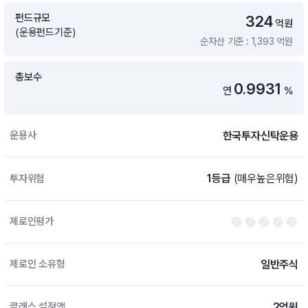
증여 솔루션
펀드규모
324
억원
국내 ETF 검색
(운용펀드기준)
포트래빗 관리
ETF트렌드
순자산 기준 : 1,393 억원
ETF 랭킹 · ETF 찾기 · 종목찾기
미국 ETF 검색
ETF 비교
ETF 랭킹
총보수
ETF 분배금 Check
0.9931
펀드상품
펀드 상품 검색 · 상품 비교
종목으로 찾기
연
%
연금 ETF 검색
미국ETF테마
펀드 검색
투자정보
ETF 처음투자 · 뉴스
펀드 비교
한국투자신탁운용
운용사
연금 펀드 검색
투자 라이브러리
DIY 포트폴리오
내맘대로 만들기 · DIY 포트 관리
ETF 처음투자
1등급
(매우높은위험)
투자위험
내맘대로 만들기
고객라운지
이벤트 · 공지사항 · FAQ · 문의사항
제로인평가
DIY 포트 관리
이벤트
일반주식
제로인 소유형
공지사항
FAQ
문의사항
2억원
클래스 설정액