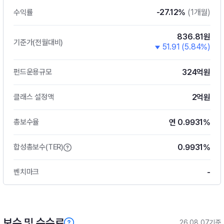
-27.12%
(1개월)
수익률
836.81원
기준가(전월대비)
51.91 (5.84%)
324억원
펀드운용규모
2억원
클래스 설정액
연 0.9931%
총보수율
0.9931%
합성총보수(TER)
-
벤치마크
보수 및 수수료
26.08.07기준