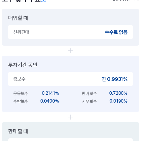
매입할 때
선취판매
수수료 없음
투자기간 동안
총보수
연 0.9931%
0.2141%
0.7200%
운용보수
판매보수
0.0400%
0.0190%
수탁보수
사무보수
환매할 때