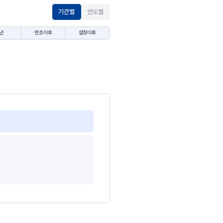
기간별
연도별
년
연초이후
설정이후