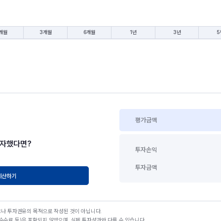
개월
3개월
6개월
1년
3년
5
평가금액
투자했다면?
투자손익
투자금액
계산하기
고나 투자권유의 목적으로 작성된 것이 아닙니다.
수료 등)은 포함되지 않았으며, 실제 투자성과와 다를 수 있습니다.