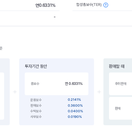
합성총보수(TER)
연0.6331%
-
기준
투자기간 동안
환매할 때
연 0.6331%
총보수
후취판매
0.2141%
운용보수
0.3600%
판매보수
환매
0.0400%
수탁보수
0.0190%
사무보수