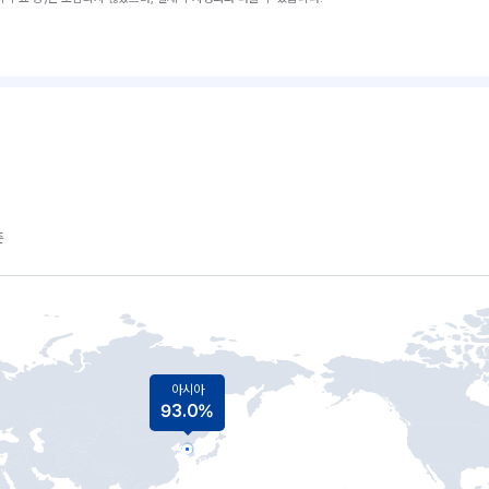
준
아시아
93.0%