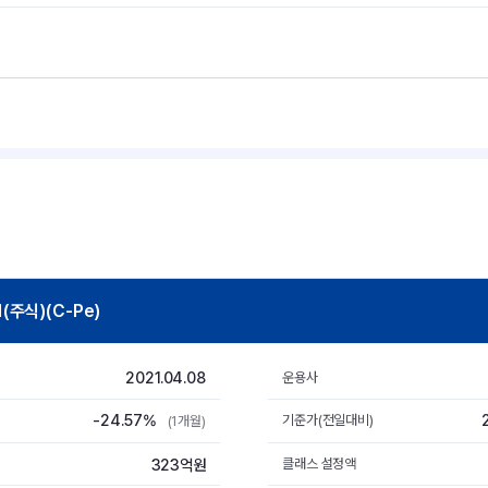
주식)(C-Pe)
2021.04.08
운용사
-24.57%
기준가(전일대비)
(1개월)
323억원
클래스 설정액