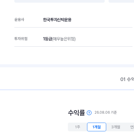
한국투자신탁운용
운용사
1등급
(매우높은위험)
투자위험
01 수
수익률
26.08.06 기준
1주
1개월
3개월
연