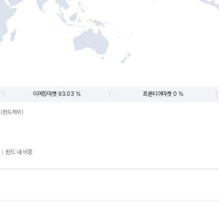
이머징마켓 93.03 %
프론티어마켓 0 %
.(펀드제외)
펀드 내 비중