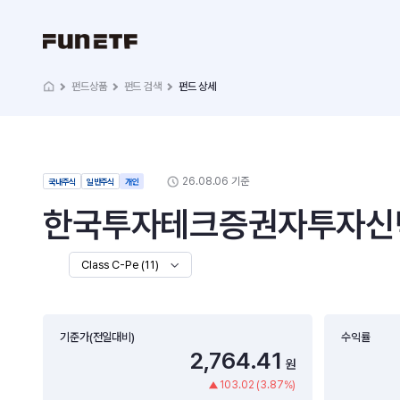
펀드상품
펀드 검색
펀드 상세
26.08.06 기준
국내주식
일반주식
개인
한국투자테크증권자투자신탁 1
Class C-Pe (11)
기준가(전일대비)
수익률
2,764.41
원
103.02 (3.87%)