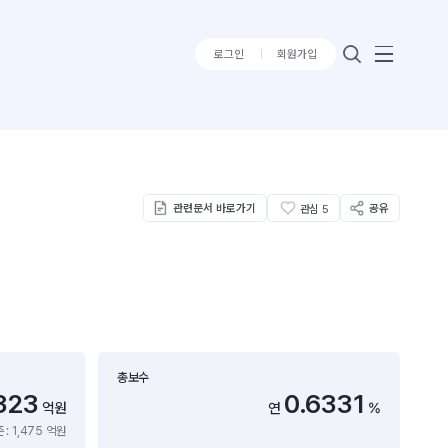
로그인
회원가입
관련문서 바로가기
공유
관심
5
총보수
323
0.6331
억원
연
%
: 1,475 억원