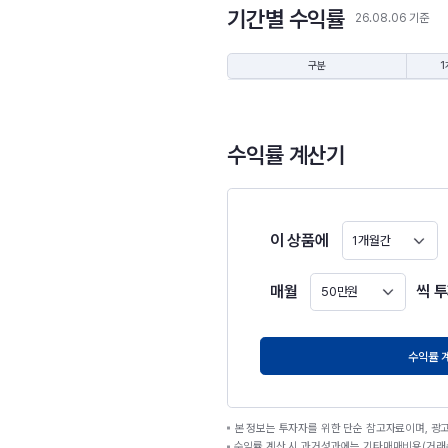
기간별 수익률
26.08.06 기준
구분
1
수익률 계산기
이 상품에
1개월간
매월
씩 
50만원
원
수익률 
본 정보는 투자자를 위한 단순 참고자료이며, 광
수익률 계산 시 과거성과에는 기타매매비용(거래수