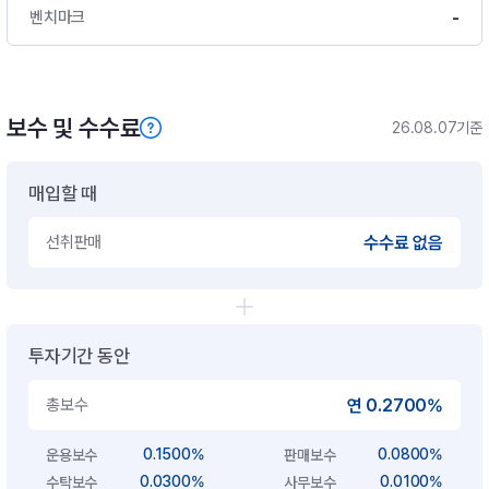
-
벤치마크
보수 및 수수료
26.08.07기준
매입할 때
선취판매
수수료 없음
투자기간 동안
총보수
연 0.2700%
0.1500%
0.0800%
운용보수
판매보수
0.0300%
0.0100%
수탁보수
사무보수