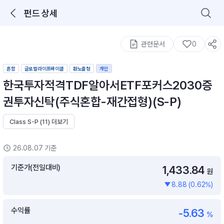
펀드 상세
로그인을 해주세요.
통합 검색
구성종목 검색
관련문서
0
혼합
글로벌라이프싸이클
환노출형
개인
한국투자적격TDF알아서ETF포커스2030증
권투자신탁(주식혼합-재간접형)(S-P)
Class S-P (11) 더보기
추천 메뉴
ETF 랭킹
ETF 분배금 Check
26.08.07 기준
이벤트
DIY 포트 관리
기준가(전일대비)
1,433.84
원
8.88 (0.62%)
포트래빗
월배당 · 모으기 · 포트래빗 관리
수익률
-5.63
월배당 포트
%
ETF상품
ETF검색 · 상품비교 · 분배금
연금/ISA 포트