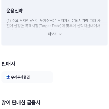
운용전략
(1) 주요 투자전략- 이 투자신탁은 투자자의 은퇴시기에 따라 사
전에 설정한 목표시점(Target Date)에 맞추어 신탁재산내에서
주식 및 채권 등 관련 자산의 비중을 탄력적으로 조절하여 운용하
더보기
는 투자신탁으로서 주로 국내ㆍ외 집합투자증권(ETF)에 분산투
자 합니다.- 이 투자신탁은 투자목표시점이 사전에 결정되고 운용
기간이 경과함에 따라 투자위험이 낮은 자산의비중을 증가시키는
방향으로 자산배분을 변경하거나 위험수준을 조절합니다.(2) 상
세 투자전략■ 자산배분 프로그램(Glide Path)에 따른 분산투
판매사
자- 자산별 기대수익률, 인플레이션, 거시경제 등을 고려한 장기
시장전망을 통하여 투자목적에 부합하는 전략적 자산배분 프로그
램을 설계하고 시기별 투자자산의 비중을 결정합니다. 장기적으
우리투자증권
로 위험대비 수익률이 우수할 것으로 기대되는 자산군에 집중투
자할 예정입니다.- 한국의 경제성장률, 물가상승률, 임금상승률,
사회보장제도, 임금 및 연금 구조, 한국인의 기대수명, 생애주기
등을 반영한 최적화된 자산배분 프로그램을 통하여 국내ㆍ외 집
합투자증권(ETF)에분산투자 합니다.- 국내ㆍ외 집합투자증권(E
많이 판매한 금융사
TF) 종목 선정 시 거래량, 배당수익률, 시가총액을 종합적으로 고