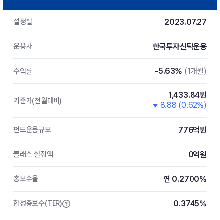
2023.07.27
설정일
한국투자신탁운용
운용사
-5.63%
(1개월)
수익률
1,433.84원
기준가(전월대비)
8.88 (0.62%)
776억원
펀드운용규모
0억원
클래스 설정액
연 0.2700%
총보수율
0.3745%
합성총보수(TER)