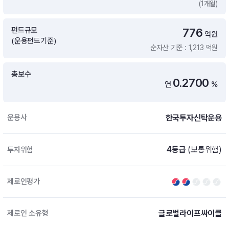
(1개월)
증여 솔루션
국내 ETF 검색
포트래빗 관리
펀드규모
776
ETF트렌드
ETF 랭킹 · ETF 찾기 · 종목찾기
미국 ETF 검색
억원
(운용펀드기준)
ETF 비교
순자산 기준 : 1,213 억원
ETF 랭킹
ETF 분배금 Check
펀드상품
펀드 상품 검색 · 상품 비교
종목으로 찾기
연금 ETF 검색
총보수
미국ETF테마
0.2700
연
%
펀드 검색
투자정보
ETF 처음투자 · 뉴스
펀드 비교
연금 펀드 검색
한국투자신탁운용
운용사
투자 라이브러리
DIY 포트폴리오
내맘대로 만들기 · DIY 포트 관리
ETF 처음투자
4등급
(보통위험)
투자위험
내맘대로 만들기
고객라운지
이벤트 · 공지사항 · FAQ · 문의사항
DIY 포트 관리
제로인평가
이벤트
공지사항
FAQ
글로벌라이프싸이클
제로인 소유형
문의사항