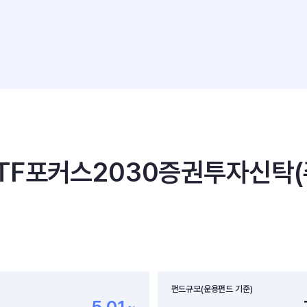
F포커스2030증권투자신탁(
펀드규모(운용펀드 기준)
-5.01