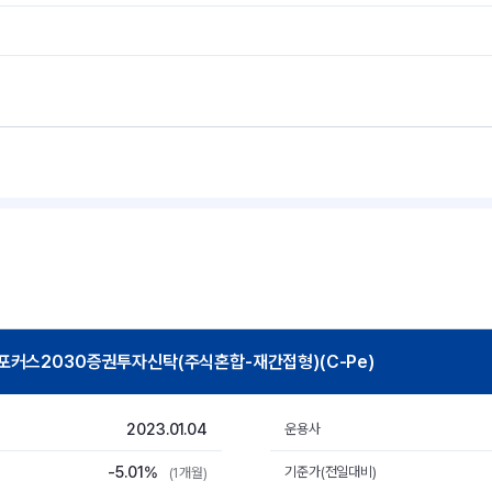
포커스2030증권투자신탁(주식혼합-재간접형)(C-Pe)
2023.01.04
운용사
-5.01%
기준가(전일대비)
(1개월)