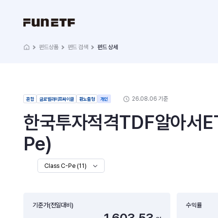
펀드상품
펀드 검색
펀드 상세
26.08.06 기준
혼합
글로벌라이프싸이클
환노출형
개인
한국투자적격TDF알아서ET
Pe)
Class C-Pe (11)
기준가(전일대비)
수익률
1,603.53