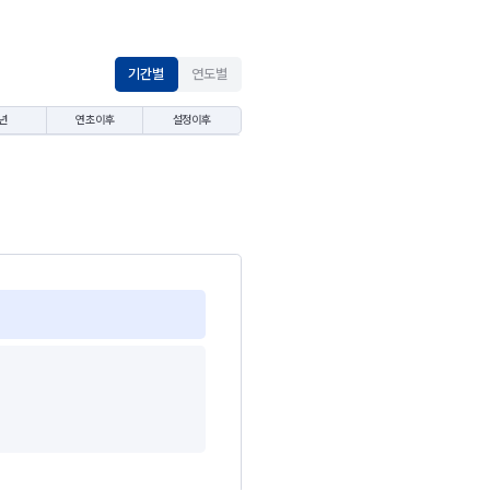
기간별
연도별
년
연초이후
설정이후