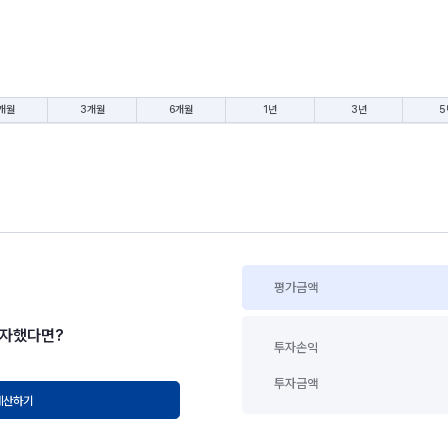
개월
3개월
6개월
1년
3년
5
평가금액
투자했다면?
투자손익
투자금액
계산하기