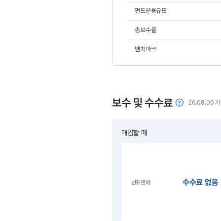
펀드운용규모
총보수율
벤치마크
보수 및 수수료
26.08.06 
매입할 때
수수료 없음
선취판매