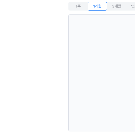
1주
1개월
3개월
연