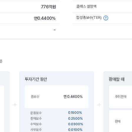
776억원
클래스 설정액
합성총보수(TER)
연0.4400%
-
기준
투자기간 동안
환매할 때
연 0.4400%
총보수
후취판매
0.1500%
운용보수
0.2500%
판매보수
환매
0.0300%
수탁보수
0.0100%
사무보수