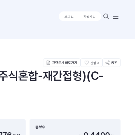
로그인
회원가입
관련문서 바로가기
공유
관심
3
주식혼합-재간접형)(C-
총보수
776
0.4400