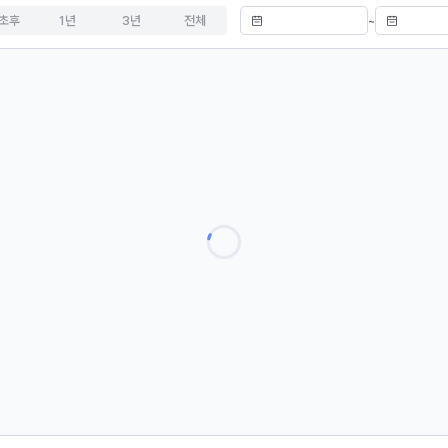
초후
1년
3년
전체
~