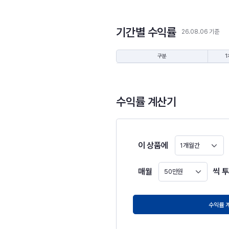
기간별 수익률
26.08.06 기준
구분
1
수익률 계산기
이 상품에
1개월간
매월
씩 
50만원
원
수익률 