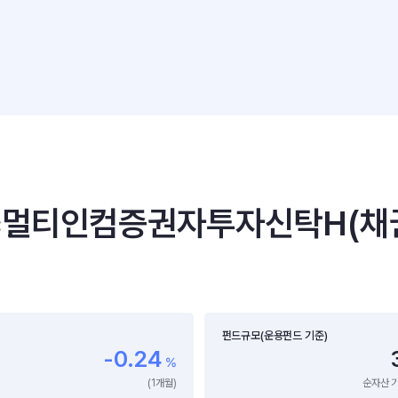
egic멀티인컴증권자투자신탁H(채
펀드규모(운용펀드 기준)
-0.24
%
(1개월)
순자산 기