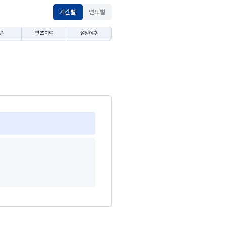
기간별
연도별
년
연초이후
설정이후