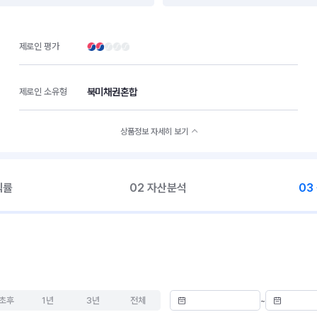
제로인 평가
북미채권혼합
제로인 소유형
상품정보 자세히 보기
익률
02 자산분석
03
초후
1년
3년
전체
~