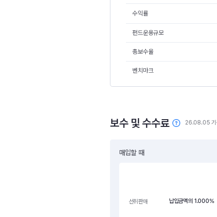
수익률
펀드운용규모
총보수율
벤치마크
보수 및 수수료
26.08.05 
매입할 때
납입금액의 1.000%
선취판매