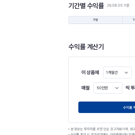
기간별 수익률
26.08.05 기준
구분
1
수익률 계산기
이 상품에
1개월간
매월
씩 
50만원
원
수익률 
본 정보는 투자자를 위한 단순 참고자료이며, 광
수익률 계산 시 과거성과에는 기타매매비용(거래수