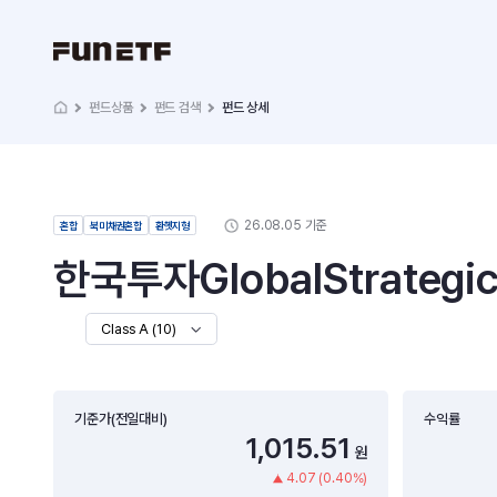
펀드상품
펀드 검색
펀드 상세
26.08.05 기준
혼합
북미채권혼합
환헷지형
한국투자GlobalStrat
Class A (10)
기준가(전일대비)
수익률
1,015.51
원
4.07 (0.40%)