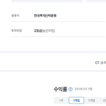
한국투자신탁운용
운용사
2등급
(높은위험)
투자위험
01 수
수익률
26.08.05 기준
1주
1개월
3개월
연