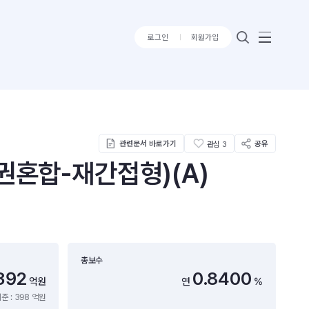
로그인
회원가입
관련문서 바로가기
공유
관심
3
권혼합-재간접형)(A)
총보수
392
0.8400
억원
연
%
준 : 398 억원