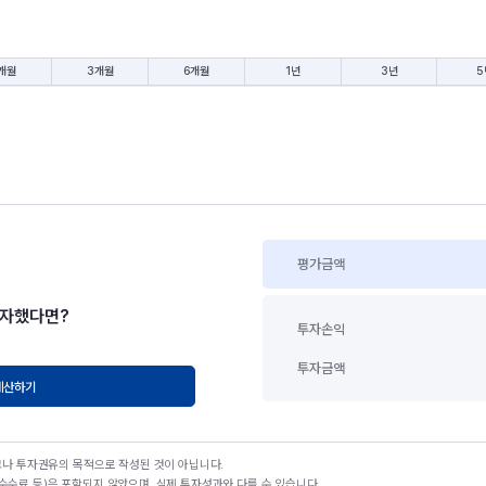
개월
3개월
6개월
1년
3년
5
평가금액
투자했다면?
투자손익
투자금액
계산하기
고나 투자권유의 목적으로 작성된 것이 아닙니다.
수료 등)은 포함되지 않았으며, 실제 투자성과와 다를 수 있습니다.