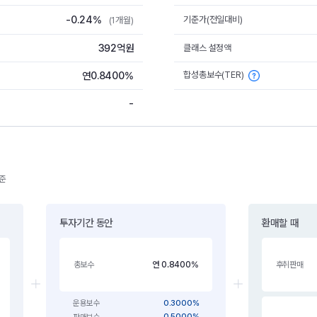
-0.24%
기준가(전일대비)
(1개월)
392억원
클래스 설정액
합성총보수(TER)
연0.8400%
-
기준
투자기간 동안
환매할 때
연 0.8400%
총보수
후취판매
0.3000%
운용보수
0.5000%
판매보수