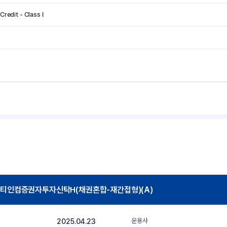
redit - Class I
ic멀티인컴증권자투자신탁H(채권혼합-재간접형)(A)
2025.04.23
운용사