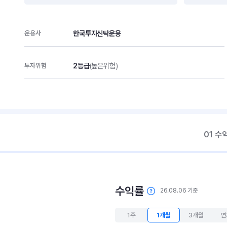
한국투자신탁운용
운용사
2등급
(높은위험)
투자위험
01 수
수익률
26.08.06 기준
1주
1개월
3개월
연