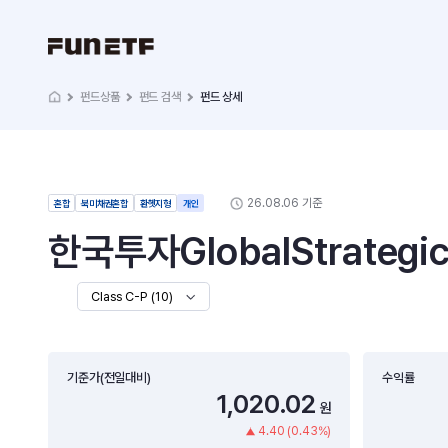
펀드상품
펀드 검색
펀드 상세
26.08.06 기준
혼합
북미채권혼합
환헷지형
개인
한국투자GlobalStrat
Class C-P (10)
기준가(전일대비)
수익률
1,020.02
원
4.40 (0.43%)