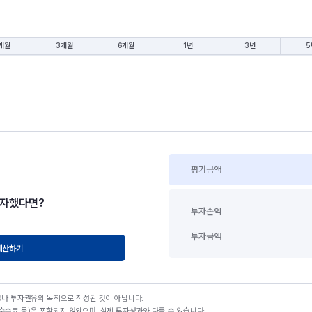
개월
3개월
6개월
1년
3년
5
평가금액
투자했다면?
투자손익
투자금액
계산하기
고나 투자권유의 목적으로 작성된 것이 아닙니다.
수료 등)은 포함되지 않았으며, 실제 투자성과와 다를 수 있습니다.