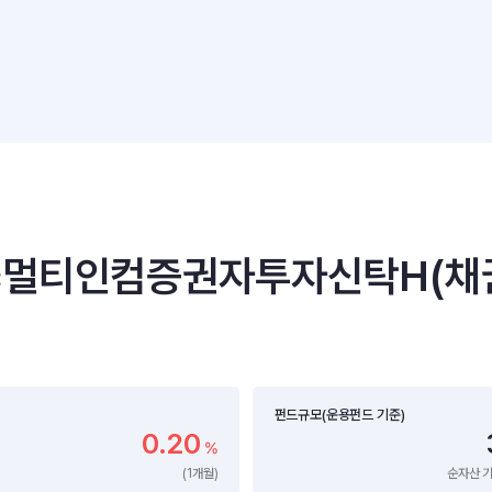
egic멀티인컴증권자투자신탁H(채
펀드규모(운용펀드 기준)
0.20
%
(1개월)
순자산 기