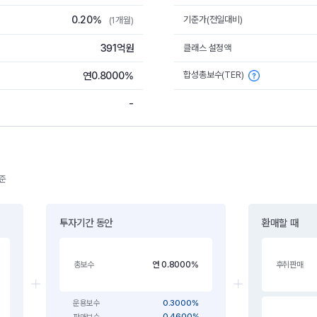
0.20%
기준가(전일대비)
(1개월)
391억원
클래스 설정액
합성총보수(TER)
연0.8000%
-
기준
투자기간 동안
환매할 때
연 0.8000%
총보수
후취판매
0.3000%
운용보수
0.4600%
판매보수