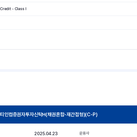
redit - Class I
ic멀티인컴증권자투자신탁H(채권혼합-재간접형)(C-P)
2025.04.23
운용사