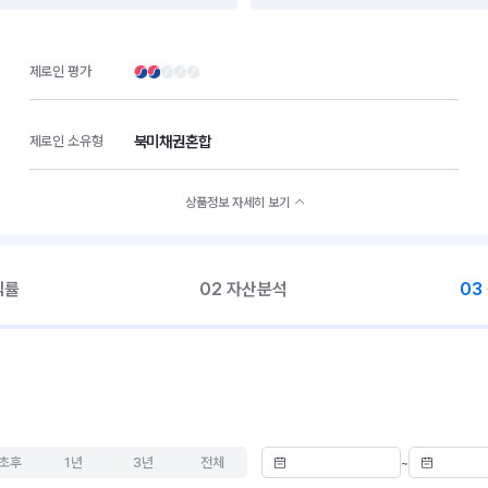
제로인 평가
북미채권혼합
제로인 소유형
상품정보 자세히 보기
익률
02 자산분석
03
초후
1년
3년
전체
~