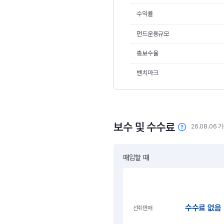
수익률
펀드운용규모
총보수율
벤치마크
보수 및 수수료
26.08.06 
매입할 때
수수료 없음
선취판매