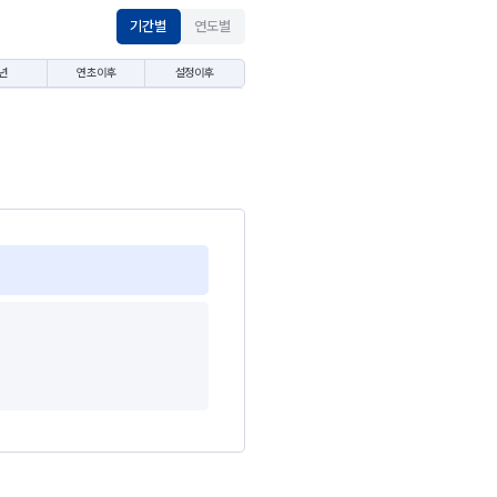
기간별
연도별
년
연초이후
설정이후