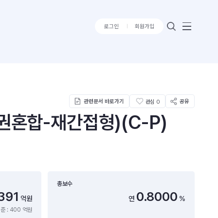
로그인
회원가입
관련문서 바로가기
공유
관심
0
권혼합-재간접형)(C-P)
총보수
391
0.8000
억원
연
%
준 : 400 억원