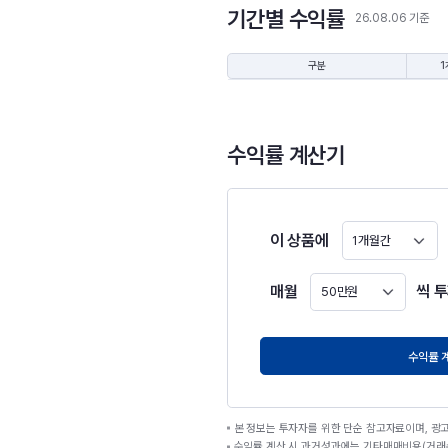
기간별 수익률
26.08.06 기준
구분
1
수익률 계산기
이 상품에
1개월간
매월
씩 
50만원
원
수익률 
본 정보는 투자자를 위한 단순 참고자료이며, 광
수익률 계산 시 과거성과에는 기타매매비용(거래수