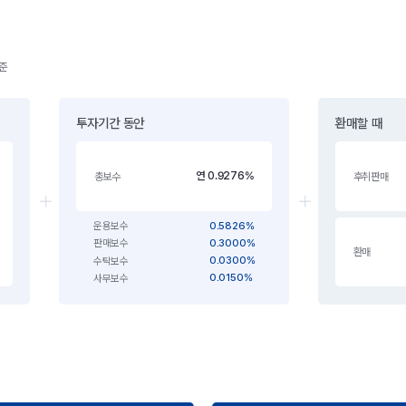
기준
투자기간 동안
환매할 때
연 0.9276%
총보수
후취판매
0.5826%
운용보수
0.3000%
판매보수
환매
0.0300%
수탁보수
0.0150%
사무보수