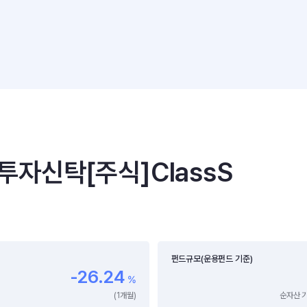
신탁[주식]ClassS
펀드규모(운용펀드 기준)
-26.24
%
(1개월)
순자산 기