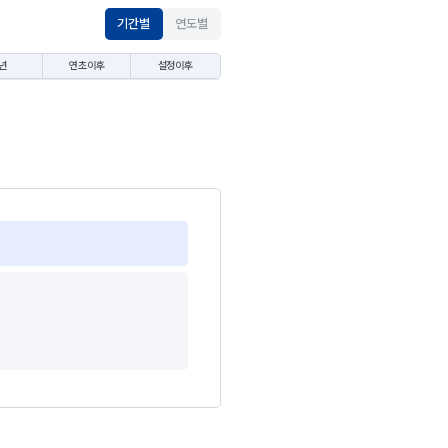
기간별
연도별
년
연초이후
설정이후