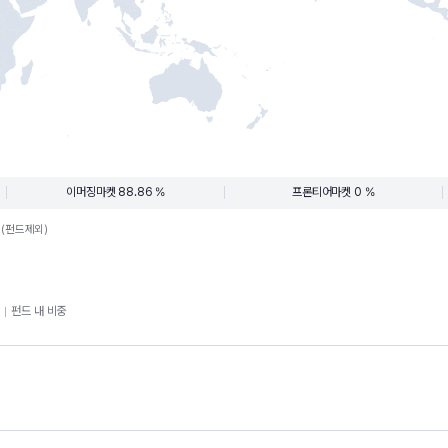
이머징마켓 88.86 %
프론티어마켓 0 %
.(펀드제외)
펀드 내 비중