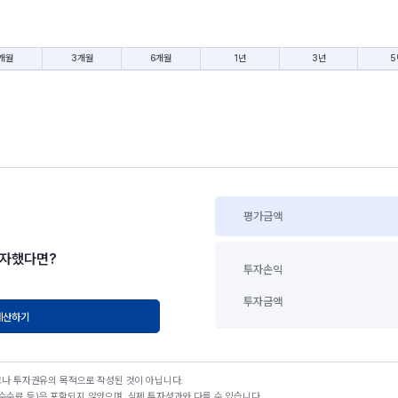
개월
3개월
6개월
1년
3년
5
평가금액
투자했다면?
투자손익
투자금액
계산하기
고나 투자권유의 목적으로 작성된 것이 아닙니다.
수료 등)은 포함되지 않았으며, 실제 투자성과와 다를 수 있습니다.