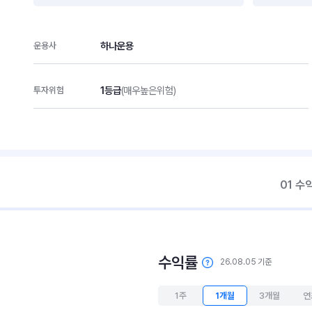
하나운용
운용사
1등급
(매우높은위험)
투자위험
01 수
수익률
26.08.05 기준
1주
1개월
3개월
연