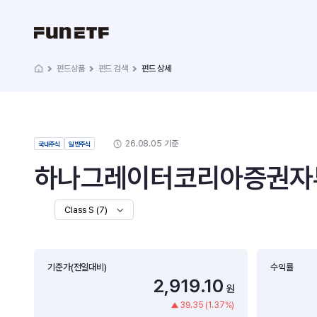
펀드상품
펀드 검색
펀드 상세
26.08.05 기준
국내주식
일반주식
하나그레이터코리아증권자투자
Class S (7)
기준가(전일대비)
수익률
2,919.10
원
39.35 (1.37%)