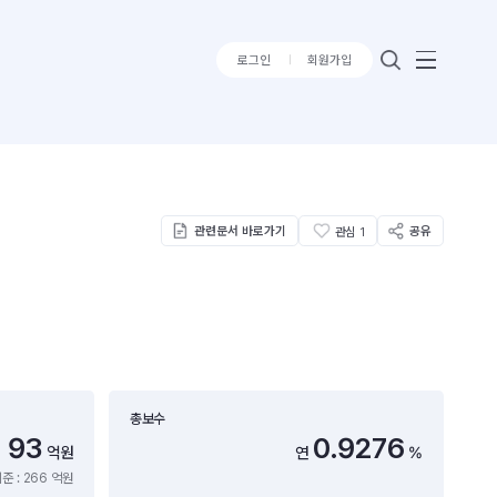
로그인
회원가입
관련문서 바로가기
공유
관심
1
총보수
93
0.9276
억원
연
%
준 : 266 억원