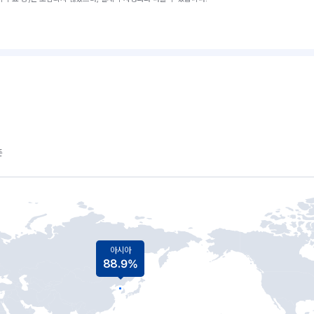
준
아시아
88.9%