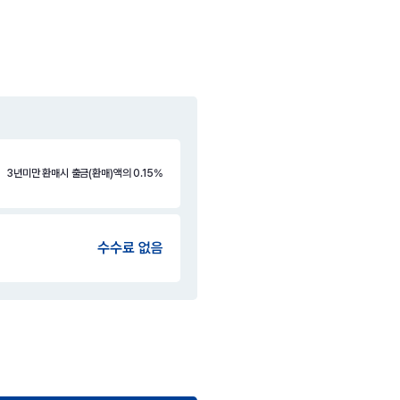
3년미만 환매시 출금(환매)액의 0.15%
수수료 없음