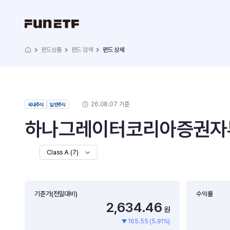
펀드상품
펀드 검색
펀드 상세
26.08.07 기준
국내주식
일반주식
하나그레이터코리아증권자투자
Class A (7)
기준가(전일대비)
수익률
2,634.46
원
165.55 (5.91%)