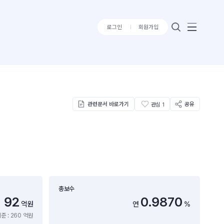
로그인
회원가입
관련문서 바로가기
공유
관심
1
총보수
92
0.9870
억원
연
%
준 : 260 억원