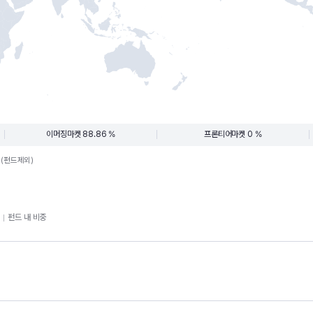
이머징마켓 88.86 %
프론티어마켓 0 %
.(펀드제외)
펀드 내 비중