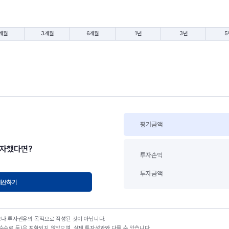
개월
3개월
6개월
1년
3년
5
평가금액
투자했다면?
투자손익
투자금액
계산하기
고나 투자권유의 목적으로 작성된 것이 아닙니다.
수료 등)은 포함되지 않았으며, 실제 투자성과와 다를 수 있습니다.