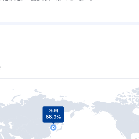
준
아시아
88.9%