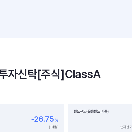
신탁[주식]ClassA
펀드규모(운용펀드 기준)
-26.75
%
(1개월)
순자산 기