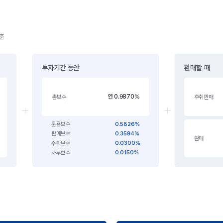
기준
투자기간 동안
환매할 때
연 0.9870%
총보수
후취판매
0.5826%
운용보수
0.3594%
판매보수
환매
0.0300%
수탁보수
0.0150%
사무보수