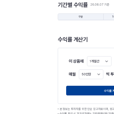
기간별 수익률
26.08.07 기준
구분
1
수익률 계산기
이 상품에
1개월간
매월
씩 
50만원
원
수익률 
본 정보는 투자자를 위한 단순 참고자료이며, 광
수익률 계산 시 과거성과에는 기타매매비용(거래수