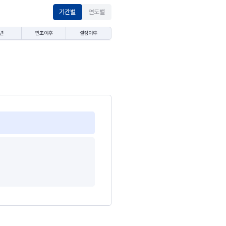
기간별
연도별
년
연초이후
설정이후