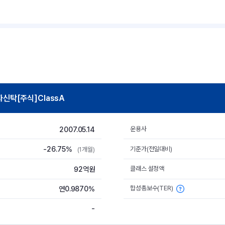
탁[주식]ClassA
2007.05.14
운용사
-26.75%
기준가(전일대비)
(1개월)
92억원
클래스 설정액
합성총보수(TER)
연0.9870%
-