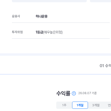
하나운용
운용사
1등급
(매우높은위험)
투자위험
01 수
수익률
26.08.07 기준
1주
1개월
3개월
연