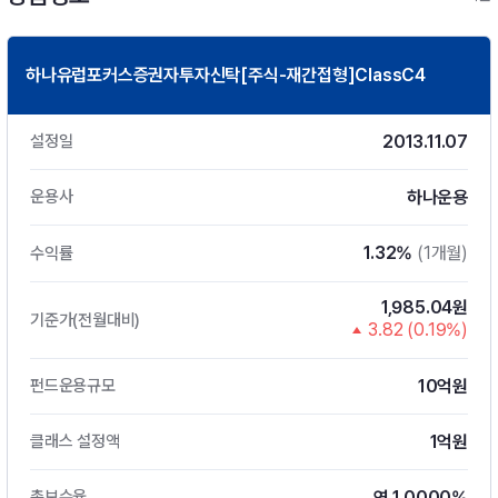
하나유럽포커스증권자투자신탁[주식-재간접형]ClassC4
2013.11.07
설정일
하나운용
운용사
1.32%
(1개월)
수익률
1,985.04원
기준가(전월대비)
3.82 (0.19%)
10억원
펀드운용규모
1억원
클래스 설정액
연 1.0000%
총보수율