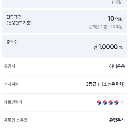
(1개월)
증여 솔루션
국내 ETF 검색
포트래빗 관리
펀드규모
10
ETF트렌드
ETF 랭킹 · ETF 찾기 · 종목찾기
미국 ETF 검색
억원
(운용펀드기준)
ETF 비교
순자산 기준 : 23 억원
ETF 랭킹
ETF 분배금 Check
펀드상품
펀드 상품 검색 · 상품 비교
종목으로 찾기
연금 ETF 검색
총보수
미국ETF테마
1.0000
연
%
펀드 검색
투자정보
ETF 처음투자 · 뉴스
펀드 비교
연금 펀드 검색
하나운용
운용사
투자 라이브러리
DIY 포트폴리오
내맘대로 만들기 · DIY 포트 관리
ETF 처음투자
3등급
(다소높은위험)
투자위험
내맘대로 만들기
고객라운지
이벤트 · 공지사항 · FAQ · 문의사항
DIY 포트 관리
제로인평가
이벤트
공지사항
FAQ
유럽주식
제로인 소유형
문의사항