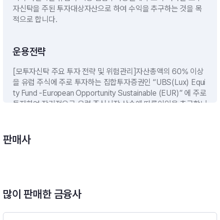
자신탁을 주된 투자대상자산으로 하여 수익을 추구하는 것을 목
적으로 합니다.
운용전략
[모투자신탁 주요 투자 전략 및 위험관리]자산총액의 60% 이상
을 유럽 주식에 주로 투자하는 집합투자증권인 “UBS(Lux) Equi
ty Fund -European Opportunity Sustainable (EUR)” 에 주로
투자하여 장기적으로 유럽 주식시장 상승에 따른이익을 추구합니
다. 다만, 운용역의 판단에 의해 주요 하위집합투자기구는 향후
추가 또는 변경될 수있습니다.[자투자신탁 주요 투자 전략 및 위
험관리](1) 모투자신탁에의 투자하나UBS 유럽 포커스 증권모투
판매사
자신탁[주식-재간접형]70% 이상 투자합니다.(2) 유동성자산(단
기대출 및 금융기관에의 예치): 자산총액의 10%이하※단. 대량환
매나 기타 이에 준하는 사유로 필요한 경우에는 투자신탁 자산총
액의 40%이하의 범위내에서 10%를 초과할 수 있습니다.(3) 비
교지수(Benchmark) : MSCI Europe *95% + call 5%
많이 판매한 금융사