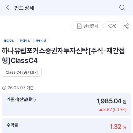
펀드 상세
로그인을 해주세요.
통합 검색
구성종목 검색
관련문서
0
해외주식
유럽주식
환헷지형
하나유럽포커스증권자투자신탁[주식-재간접
형]ClassC4
Class C4 (9) 더보기
추천 메뉴
ETF 랭킹
ETF 분배금 Check
26.08.07 기준
이벤트
DIY 포트 관리
기준가(전일대비)
1,985.04
원
3.82 (0.19%)
포트래빗
월배당 · 모으기 · 포트래빗 관리
수익률
1.32
월배당 포트
%
ETF상품
ETF검색 · 상품비교 · 분배금
연금/ISA 포트