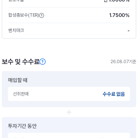
1.7500%
합성총보수(TER)
-
벤치마크
보수 및 수수료
26.08.07기준
매입할 때
선취판매
수수료 없음
투자기간 동안