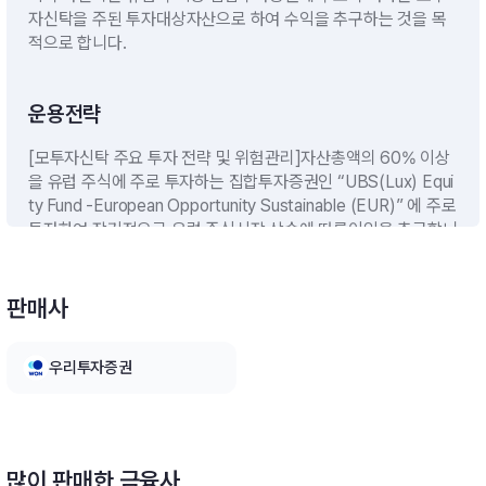
자신탁을 주된 투자대상자산으로 하여 수익을 추구하는 것을 목
적으로 합니다.
운용전략
[모투자신탁 주요 투자 전략 및 위험관리]자산총액의 60% 이상
을 유럽 주식에 주로 투자하는 집합투자증권인 “UBS(Lux) Equi
ty Fund -European Opportunity Sustainable (EUR)” 에 주로
투자하여 장기적으로 유럽 주식시장 상승에 따른이익을 추구합니
다. 다만, 운용역의 판단에 의해 주요 하위집합투자기구는 향후
추가 또는 변경될 수있습니다.[자투자신탁 주요 투자 전략 및 위
험관리](1) 모투자신탁에의 투자하나UBS 유럽 포커스 증권모투
판매사
자신탁[주식-재간접형]70% 이상 투자합니다.(2) 유동성자산(단
기대출 및 금융기관에의 예치): 자산총액의 10%이하※단. 대량환
우리투자증권
매나 기타 이에 준하는 사유로 필요한 경우에는 투자신탁 자산총
액의 40%이하의 범위내에서 10%를 초과할 수 있습니다.(3) 비
교지수(Benchmark) : MSCI Europe *95% + call 5%
많이 판매한 금융사