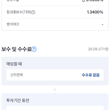
1.3400%
합성총보수(TER)
-
벤치마크
보수 및 수수료
26.08.07기준
매입할 때
선취판매
수수료 없음
투자기간 동안