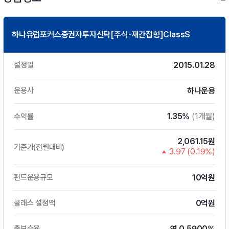
하나유럽포커스증권자투자신탁[주식-재간접형]ClassS
2015.01.28
설정일
하나운용
운용사
1.35%
(1개월)
수익률
2,061.15원
기준가(전월대비)
3.97 (0.19%)
10억원
펀드운용규모
0억원
클래스 설정액
연 0.5900%
총보수율