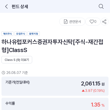
펀드 상세
로그인을 해주세요.
통합 검색
구성종목 검색
관련문서
0
해외주식
유럽주식
환헷지형
하나유럽포커스증권자투자신탁[주식-재간접
형]ClassS
Class S (9) 더보기
추천 메뉴
ETF 랭킹
ETF 분배금 Check
26.08.07 기준
이벤트
DIY 포트 관리
기준가(전일대비)
2,061.15
원
3.97 (0.19%)
포트래빗
월배당 · 모으기 · 포트래빗 관리
수익률
1.35
월배당 포트
%
ETF상품
ETF검색 · 상품비교 · 분배금
연금/ISA 포트