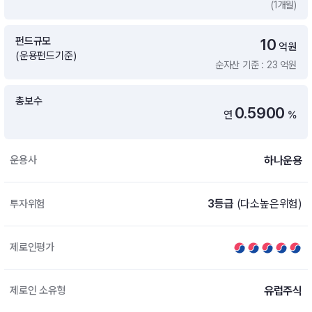
(1개월)
증여 솔루션
국내 ETF 검색
포트래빗 관리
펀드규모
10
ETF트렌드
ETF 랭킹 · ETF 찾기 · 종목찾기
미국 ETF 검색
억원
(운용펀드기준)
ETF 비교
순자산 기준 : 23 억원
ETF 랭킹
ETF 분배금 Check
펀드상품
펀드 상품 검색 · 상품 비교
종목으로 찾기
연금 ETF 검색
총보수
미국ETF테마
0.5900
연
%
펀드 검색
투자정보
ETF 처음투자 · 뉴스
펀드 비교
연금 펀드 검색
하나운용
운용사
투자 라이브러리
DIY 포트폴리오
내맘대로 만들기 · DIY 포트 관리
ETF 처음투자
3등급
(다소높은위험)
투자위험
내맘대로 만들기
고객라운지
이벤트 · 공지사항 · FAQ · 문의사항
DIY 포트 관리
제로인평가
이벤트
공지사항
FAQ
유럽주식
제로인 소유형
문의사항