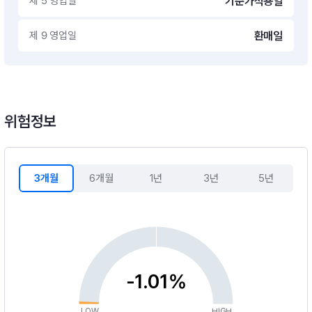
제 5 영업일
기준가적용일
제 9 영업일
환매일
위험정보
3개월
6개월
1년
3년
5년
-1.01%
LOW
HIGH