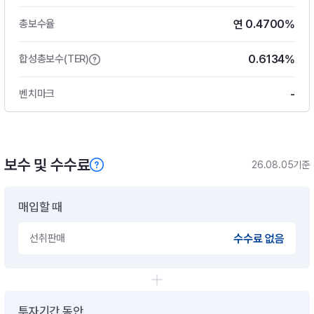
연 0.4700%
총보수율
0.6134%
합성총보수(TER)
-
벤치마크
보수 및 수수료
26.08.05기준
매입할 때
선취판매
수수료 없음
투자기간 동안