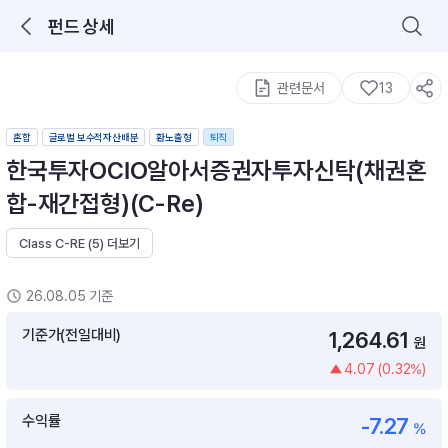
펀드 상세
로그인을 해주세요.
통합 검색
구성종목 검색
관련문서
13
혼합
글로벌 보수적자산배분
환노출형
퇴직
한국투자OCIO알아서증권자투자신탁(채권혼
합-재간접형)(C-Re)
Class C-RE (5) 더보기
추천 메뉴
ETF 랭킹
ETF 분배금 Check
26.08.05 기준
이벤트
DIY 포트 관리
기준가(전일대비)
1,264.61
원
4.07 (0.32%)
포트래빗
월배당 · 모으기 · 포트래빗 관리
수익률
-7.27
월배당 포트
%
ETF상품
ETF검색 · 상품비교 · 분배금
연금/ISA 포트