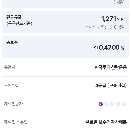
(1개월)
증여 솔루션
국내 ETF 검색
포트래빗 관리
펀드규모
1,271
ETF트렌드
ETF 랭킹 · ETF 찾기 · 종목찾기
미국 ETF 검색
억원
(운용펀드기준)
ETF 비교
순자산 기준 : 1,618 억원
ETF 랭킹
ETF 분배금 Check
펀드상품
펀드 상품 검색 · 상품 비교
종목으로 찾기
연금 ETF 검색
총보수
미국ETF테마
0.4700
연
%
펀드 검색
투자정보
ETF 처음투자 · 뉴스
펀드 비교
연금 펀드 검색
한국투자신탁운용
운용사
투자 라이브러리
DIY 포트폴리오
내맘대로 만들기 · DIY 포트 관리
ETF 처음투자
4등급
(보통위험)
투자위험
내맘대로 만들기
고객라운지
이벤트 · 공지사항 · FAQ · 문의사항
DIY 포트 관리
제로인평가
이벤트
공지사항
FAQ
글로벌 보수적자산배분
제로인 소유형
문의사항