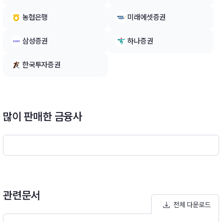
획입니다.- 이 투자신탁은 모투자신탁을 통해 자산배분전략을 활
농협은행
미래에셋증권
용하여 주식, 채권 및 대체자산 등 관련 집합투자기구의 집합투자
증권 등에 분산투자합니다.- 투자자산 전체의 수익률 변동성과 손
삼성증권
하나증권
실위험 허용위험한도 내에서 안정적인 운용을 할 계획입니다.※
비교지수 : 해당사항 없음
한국투자증권
많이 판매한 금융사
관련문서
전체 다운로드