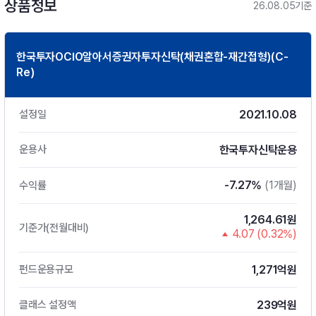
상품정보
26.08.05기준
한국투자OCIO알아서증권자투자신탁(채권혼합-재간접형)(C-
Re)
2021.10.08
설정일
한국투자신탁운용
운용사
-7.27%
(1개월)
수익률
1,264.61원
기준가(전월대비)
4.07 (0.32%)
1,271억원
펀드운용규모
239억원
클래스 설정액