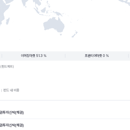
이머징마켓 51.3 %
프론티어마켓 0 %
.(펀드제외)
펀드 내 비중
권투자신탁(채권)
권투자신탁(채권)