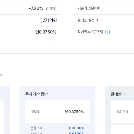
-7.26%
기준가(전일대비)
(1개월)
1,271억원
클래스 설정액
합성총보수(TER)
연0.3750%
-
기준
투자기간 동안
환매할 때
연 0.3750%
총보수
후취판매
0.3000%
운용보수
0.0300%
판매보수