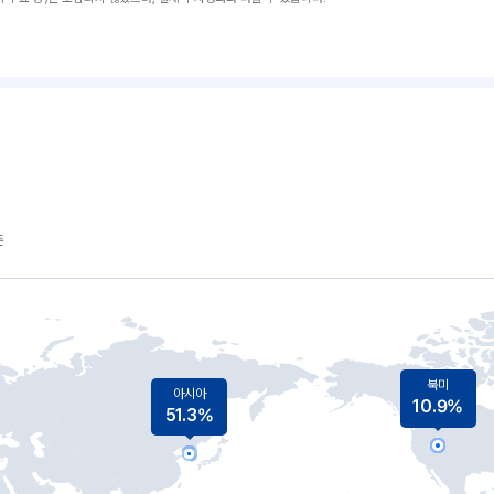
준
북미
아시아
10.9%
51.3%