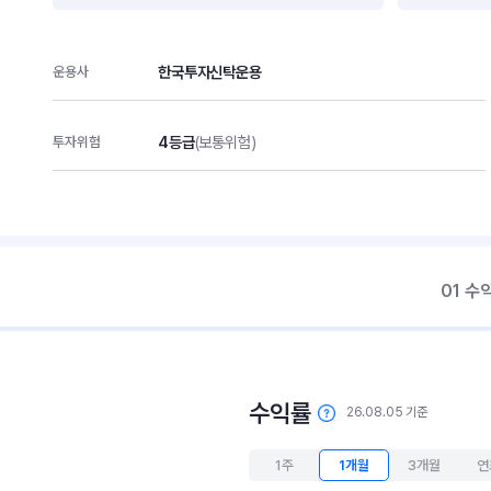
한국투자신탁운용
운용사
4등급
(보통위험)
투자위험
01 수
수익률
26.08.05 기준
1주
1개월
3개월
연