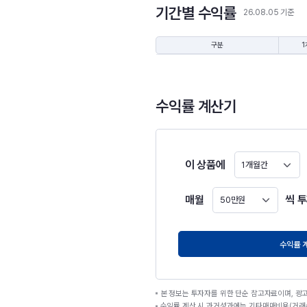
기간별 수익률
26.08.05 기준
구분
1
수익률 계산기
이 상품에
1개월간
매월
씩 
50만원
원
수익률 
본 정보는 투자자를 위한 단순 참고자료이며, 광
수익률 계산 시 과거성과에는 기타매매비용(거래수