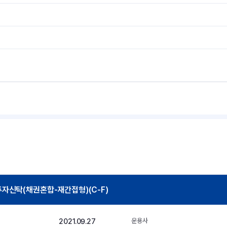
자신탁(채권혼합-재간접형)(C-F)
2021.09.27
운용사