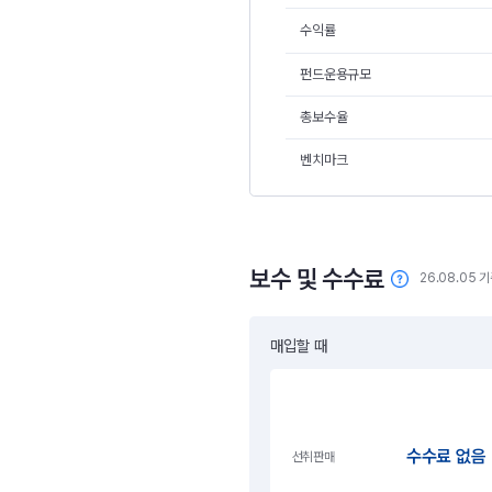
수익률
펀드운용규모
총보수율
벤치마크
보수 및 수수료
26.08.05 
매입할 때
수수료 없음
선취판매