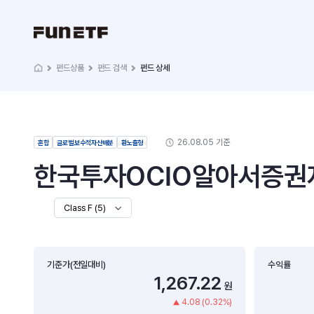
펀드상품
펀드 검색
펀드 상세
26.08.05 기준
혼합
글로벌 보수적자산배분
환노출형
한국투자OCIO알아서증권자
Class F (5)
기준가(전일대비)
수익률
1,267.22
원
4.08 (0.32%)