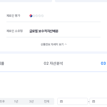
제로인 평가
글로벌 보수적자산배분
제로인 소유형
상품정보 자세히 보기
익률
02 자산분석
03
초후
1년
3년
전체
~