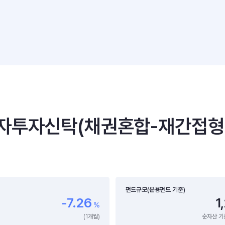
투자신탁(채권혼합-재간접형)(
펀드규모(운용펀드 기준)
-7.26
1
%
(1개월)
순자산 기준