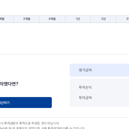
개월
3개월
6개월
1년
3년
5
평가금액
투자했다면?
투자손익
투자금액
계산하기
고나 투자권유의 목적으로 작성된 것이 아닙니다.
수료 등)은 포함되지 않았으며, 실제 투자성과와 다를 수 있습니다.