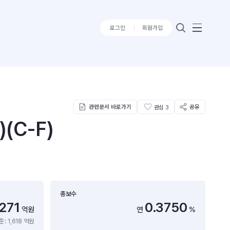
로그인
회원가입
관련문서 바로가기
공유
관심
3
C-F)
총보수
,271
0.3750
억원
연
%
 : 1,618 억원