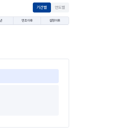
기간별
연도별
년
연초이후
설정이후