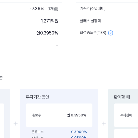
-7.26%
기준가(전일대비)
(1개월)
1,271억원
클래스 설정액
합성총보수(TER)
연0.3950%
-
기준
투자기간 동안
환매할 때
연 0.3950%
총보수
후취판매
0.3000%
운용보수
0.0500%
판매보수