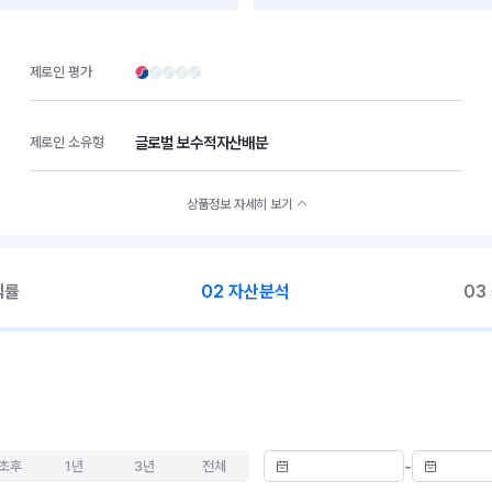
제로인 평가
글로벌 보수적자산배분
제로인 소유형
상품정보 자세히 보기
익률
02 자산분석
03
초후
1년
3년
전체
~