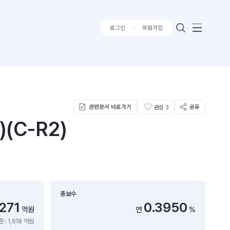
로그인
회원가입
관련문서 바로가기
공유
관심
3
C-R2)
총보수
,271
0.3950
억원
연
%
 : 1,618 억원