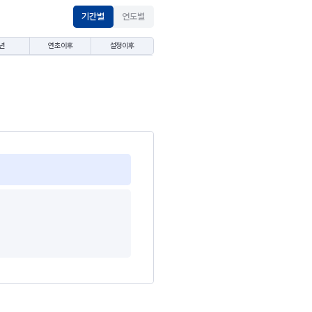
기간별
연도별
년
연초이후
설정이후