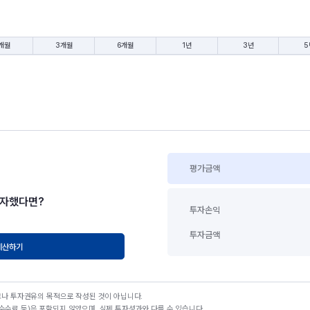
개월
3개월
6개월
1년
3년
5
평가금액
투자했다면?
투자손익
투자금액
계산하기
고나 투자권유의 목적으로 작성된 것이 아닙니다.
수료 등)은 포함되지 않았으며, 실제 투자성과와 다를 수 있습니다.