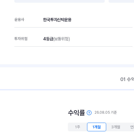
한국투자신탁운용
운용사
4등급
(보통위험)
투자위험
01 수
수익률
26.08.05 기준
1주
1개월
3개월
연