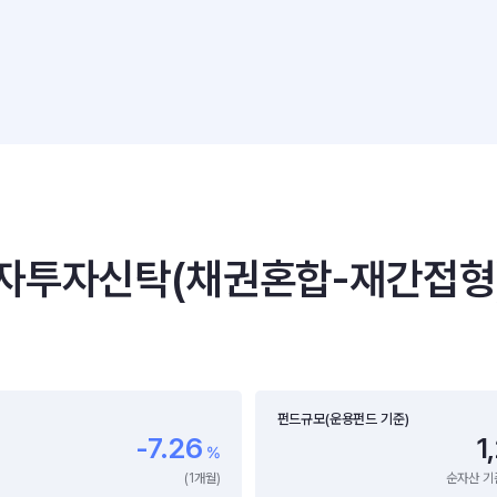
투자신탁(채권혼합-재간접형)(
펀드규모(운용펀드 기준)
-7.26
1
%
(1개월)
순자산 기준