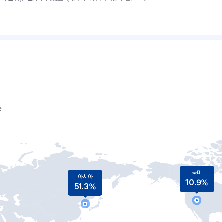
준
북미
아시아
10.9%
51.3%