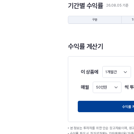
기간별 수익률
26.08.05 기준
구분
1
수익률 계산기
이 상품에
1개월간
매월
씩 
50만원
원
수익률 
본 정보는 투자자를 위한 단순 참고자료이며, 광
수익률 계산 시 과거성과에는 기타매매비용(거래수