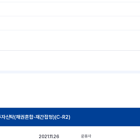
자신탁(채권혼합-재간접형)(C-R2)
2021.11.26
운용사