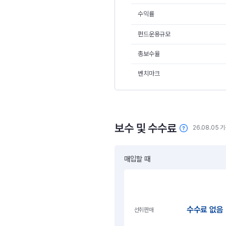
수익률
펀드운용규모
총보수율
벤치마크
보수 및 수수료
26.08.05 
매입할 때
수수료 없음
선취판매