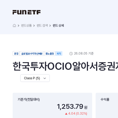
펀드상품
펀드 검색
펀드 상세
26.08.05 기준
혼합
글로벌 보수적자산배분
환노출형
퇴직
한국투자OCIO알아서증권자
Class P (5)
기준가(전일대비)
수익률
1,253.79
원
4.04 (0.32%)