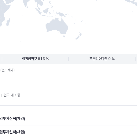
이머징마켓 51.3 %
프론티어마켓 0 %
.(펀드제외)
펀드 내 비중
권투자신탁(채권)
권투자신탁(채권)